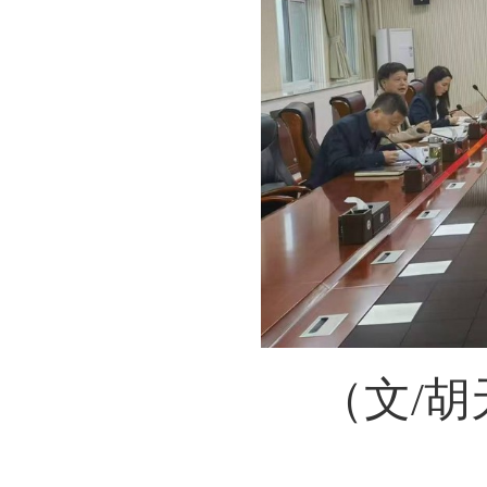
（
文/胡